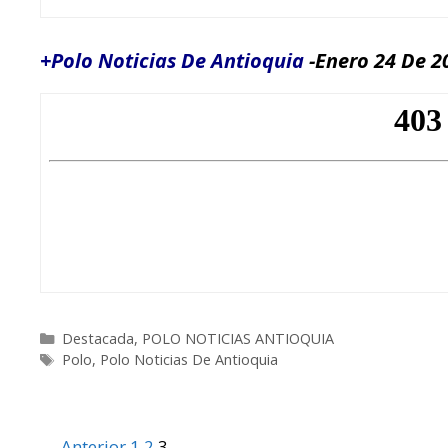
+Polo Noticias De Antioquia
-Enero 24 De 2
Categorías
Destacada
,
POLO NOTICIAS ANTIOQUIA
Etiquetas
Polo
,
Polo Noticias De Antioquia
Navegación
← Anterior
1
2
3