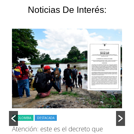
Noticias De Interés:
COLOMBIA
DESTACADA
D
Atención: este es el decreto que
“A
r