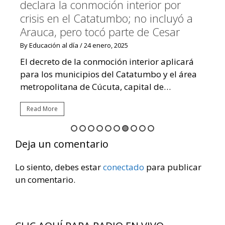
declara la conmoción interior por
d
crisis en el Catatumbo; no incluyó a
co
Arauca, pero tocó parte de Cesar
d
n
By Educación al día
/ 24 enero, 2025
By 
ís
El decreto de la conmoción interior aplicará
El
para los municipios del Catatumbo y el área
an
metropolitana de Cúcuta, capital de…
en
Read More
R
Deja un comentario
Lo siento, debes estar
conectado
para publicar
un comentario.