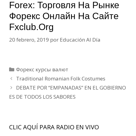
Forex: Торговля На Рынке
Форекс Онлайн На Сайте
Fxclub.org
20 febrero, 2019
por
Educación Al Día
Categorías
Форекс курсы валют
Navegación
Traditional Romanian Folk Costumes
de
DEBATE POR “EMPANADAS” EN EL GOBIERNO
entradas
ES DE TODOS LOS SABORES
CLIC AQUÍ PARA RADIO EN VIVO