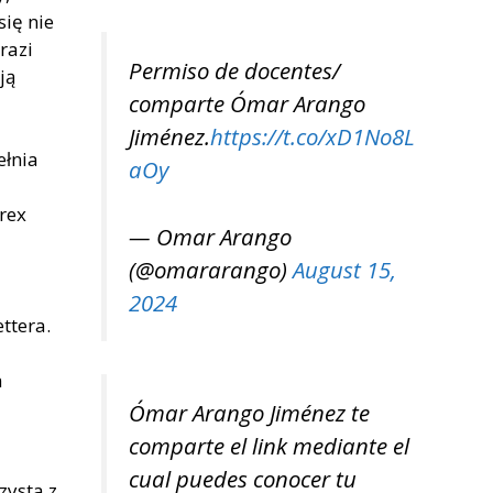
ię nie
razi
Permiso de docentes/
ją
comparte Ómar Arango
Jiménez.
https://t.co/xD1No8L
ełnia
aOy
rex
— Omar Arango
(@omararango)
August 15,
2024
ttera.
a
Ómar Arango Jiménez te
comparte el link mediante el
cual puedes conocer tu
zysta z