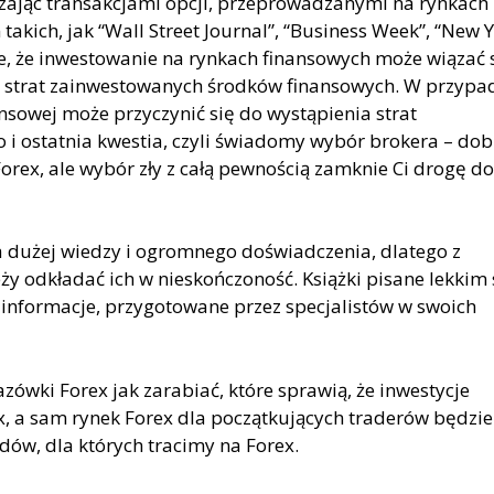
zając transakcjami opcji, przeprowadzanymi na rynkach
takich, jak “Wall Street Journal”, “Business Week”, “New 
e, że inwestowanie na rynkach finansowych może wiązać s
h strat zainwestowanych środków finansowych. W przypa
sowej może przyczynić się do wystąpienia strat
 i ostatnia kwestia, czyli świadomy wybór brokera – dob
orex, ale wybór zły z całą pewnością zamknie Ci drogę do
eba dużej wiedzy i ogromnego doświadczenia, dlatego z
leży odkładać ich w nieskończoność. Książki pisane lekkim
 informacje, przygotowane przez specjalistów w swoich
ówki Forex jak zarabiać, które sprawią, że inwestycje
, a sam rynek Forex dla początkujących traderów będzie
ów, dla których tracimy na Forex.