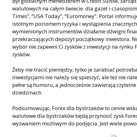
Był globalnym menedżerem w Credit Suisse, zarząd
walutowych na całym świecie. dla gazet i czasopism 
Times”, “USA Today”, “Euromoney”. Portal informuj
istotnym poziomem ryzyka i wystąpienia znacznyc
wymienionych instrumentów działanie dźwigni finan
przekraczających depozyt początkowy inwestora. No
wybór nie zapewni Ci zysków z inwestycji na rynku F
zysków.
Żeby nie tracić pieniędzy, tylko je zarabiać potrz
inwestycjami nie należy się spieszyć, ale też nie na
pełne są humoru, a jednocześnie zawierają czytelne
dziedzinach.
Podsumowując, Forex dla bystrzaków to cenne wskaz
walutowe dla bystrzaków będą przynosić zysk Forex
wyzwaniem możliwym do podjęcia. Jest wiele powod