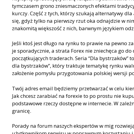
tymczasem grono zniesmaczonych efektami tradycy
kurczy. Część z tych, którzy szukają alternatywy dla
się, gdyż tylko na pierwszy rzut oka odnajdzie w n
znakomitą większość z nich, barwnym językiem odzie
Jeśli ktoś jest długo na rynku to prawie na pewno z
je sporadycznie, a strata Forex nie zniechęca go d
początkujących traderach. Seria “Dla bystrzaków” 
dla bystrzaków”, który traktuje tematykę rynku wal
założenie pomysłu przygotowania polskiej wersji p
Twój adres email będziemy przetwarzać w celu kier
Jak chcesz zarabiać na forexie to po prostu nie ku
podstawowe rzeczy dostępne w internecie. W zależn
granicę.
Porady na forum naszych ekspertów w mig rozwieją
użytkownikom serwisu w poprawnym korzystaniu i c