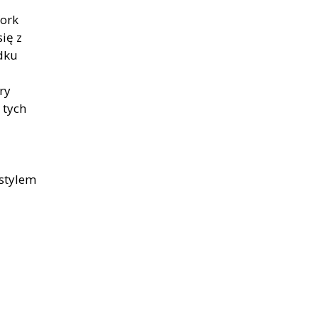
York
ię z
dku
ry
 tych
 stylem