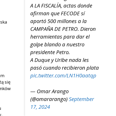
A LA FISCALÍA, actas donde
afirman que FECODE sí
N
aportó 500 millones a la
iska
CAMPAÑA DE PETRO. Dieron
herramientas para dar el
golpe blando a nuestro
presidente Petro.
A Duque y Uribe nada les
pasó cuando recibieron plata
pic.twitter.com/LN1H0aatqp
tym
żą się
unków
— Omar Arango
(@omararango)
September
17, 2024
u
y,