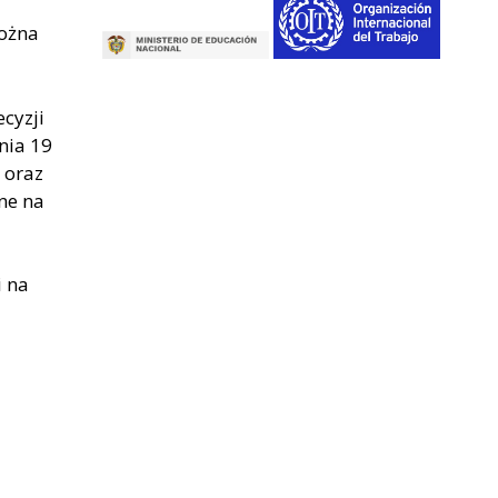
Można
cyzji
nia 19
 oraz
ne na
i na