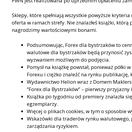
PWN jest realizowana po uprzednim opłaceniu zam
Sklepy, które spełniają wszystkie powyższe kryteri
oferta w ramach strefy. Nie znalazłeś książki, któr
nagrodzimy wartościowymi bonami.
Podsumowując, Forex dla bystrzaków to cenne
walutowe dla bystrzaków będą przynosić zysk
wyzwaniem możliwym do podjęcia.
Pomysł na książkę powstał, ponieważ półki w
Forexu i ciężko znaleźć na rynku publikację
Wydawnictwo Helion wraz z Domem Maklersk
“Forex dla Bystrzaków” – pierwszy przyjazn
Książka po tygodniu od premiery znalazła si
egzemplarzy.
Więcej o plikach cookies, w tym o sposobie w
Wskazówki dla traderów rynku walutowego, 
zarządzania ryzykiem.