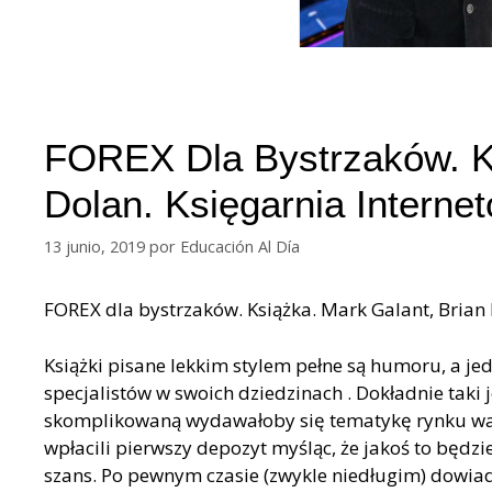
FOREX Dla Bystrzaków. Ks
Dolan. Księgarnia Interne
13 junio, 2019
por
Educación Al Día
FOREX dla bystrzaków. Książka. Mark Galant, Brian
Książki pisane lekkim stylem pełne są humoru, a je
specjalistów w swoich dziedzinach . Dokładnie taki j
skomplikowaną wydawałoby się tematykę rynku wal
wpłacili pierwszy depozyt myśląc, że jakoś to będz
szans. Po pewnym czasie (zwykle niedługim) dowiaduj