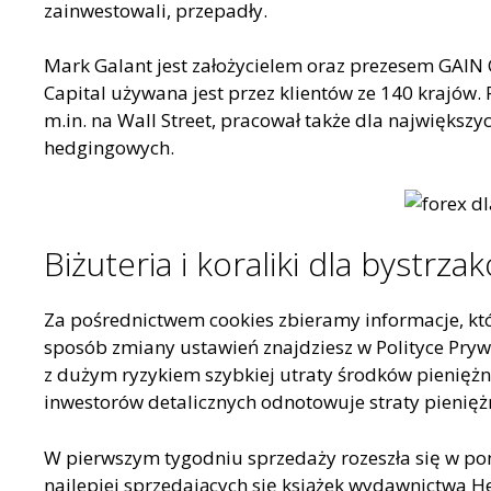
zainwestowali, przepadły.
Mark Galant jest założycielem oraz prezesem GAIN 
Capital używana jest przez klientów ze 140 krajów.
m.in. na Wall Street, pracował także dla najwięks
hedgingowych.
Biżuteria i koraliki dla bystrza
Za pośrednictwem cookies zbieramy informacje, kt
sposób zmiany ustawień znajdziesz w Polityce Prywa
z dużym ryzykiem szybkiej utraty środków pienię
inwestorów detalicznych odnotowuje straty pienię
W pierwszym tygodniu sprzedaży rozeszła się w pon
najlepiej sprzedających się książek wydawnictwa Hel