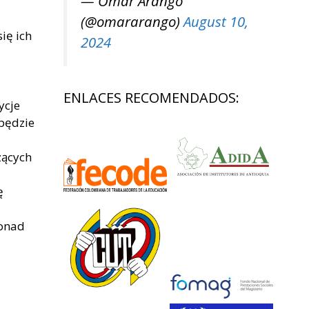
— Omar Arango
(@omararango)
August 10,
ię ich
2024
ENLACES RECOMENDADOS:
ycje
 będzie
zących
ę
ponad