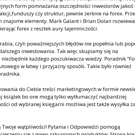
jnych form pomnażania oszczędności inwestorów jakoś s
 akcji,funduszy czy struktur, pewnie zerknie na forex. Prze
im znajome elementy. Mark Galant i Brian Dolan rozwiewa
rając forex z resztek aury tajemniczości.
arabia, czyli poważniejszych błędów nie popełnia lub pop
o dalszego inwestowania. Tak więc skupiamy się na
to niezbędnik każdego poszukiwacza wiedzy. Poradnik “Fo
utowego w łatwy i przyjazny sposób. Takie było również
oradnika.
owania do Ciebie treści marketingowych w formie newsle
puj książek bo one mogą tylko wytłumaczyć najbardziej
ości od wybranej księgarni możliwa jest także wysyłka z
 Twoje wątpliwości! Pytania i Odpowiedzi pomogą
ieszeniu się z nowo zakupionych produktów. Strona kor