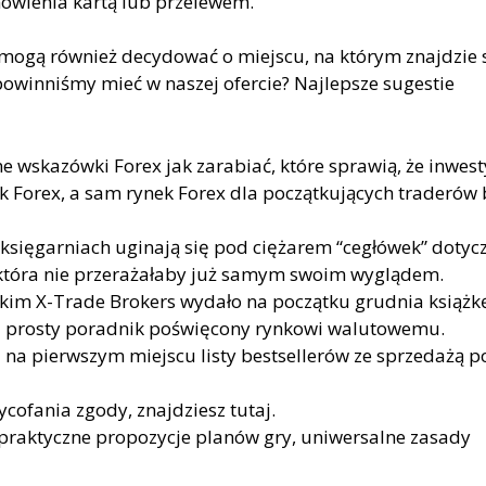
ówienia kartą lub przelewem.
a mogą również decydować o miejscu, na którym znajdzie s
ą powinniśmy mieć w naszej ofercie? Najlepsze sugestie
 wskazówki Forex jak zarabiać, które sprawią, że inwest
 Forex, a sam rynek Forex dla początkujących traderów
 księgarniach uginają się pod ciężarem “cegłówek” dotyc
, która nie przerażałaby już samym swoim wyglądem.
im X-Trade Brokers wydało na początku grudnia książk
y i prosty poradnik poświęcony rynkowi walutowemu.
ę na pierwszym miejscu listy bestsellerów ze sprzedażą 
ycofania zgody, znajdziesz tutaj.
praktyczne propozycje planów gry, uniwersalne zasady