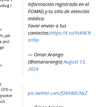
información registrada en el
usług i
FOMAG y tu sitio de atención
médica.
Favor enviar a tus
h
contactos.
https://t.co/Vsk9EN
h, jak
nYXa
 jest
ąd
— Omar Arango
(@omararango)
August 13,
h
2024
y
 CFD u
pic.twitter.com/f2kh8dCNxZ
wysokie
ach