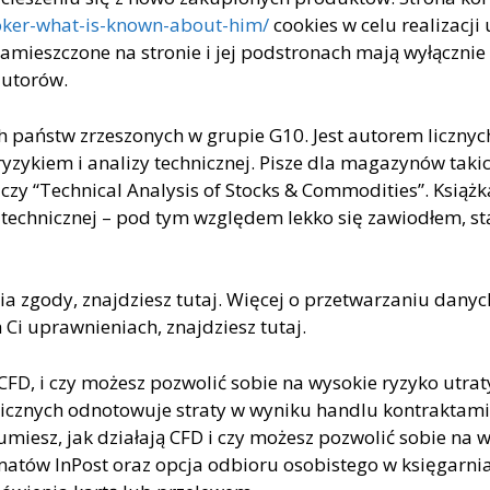
roker-what-is-known-about-him/
cookies w celu realizacji 
 zamieszczone na stronie i jej podstronach mają wyłącznie
autorów.
ch państw zrzeszonych w grupie G10. Jest autorem licznyc
zykiem i analizy technicznej. Pisze dla magazynów takic
 czy “Technical Analysis of Stocks & Commodities”. Książka
e technicznej – pod tym względem lekko się zawiodłem, st
ia zgody, znajdziesz tutaj. Więcej o przetwarzaniu danyc
Ci uprawnieniach, znajdziesz tutaj.
 CFD, i czy możesz pozwolić sobie na wysokie ryzyko utrat
icznych odnotowuje straty w wyniku handlu kontraktami
umiesz, jak działają CFD i czy możesz pozwolić sobie na 
matów InPost oraz opcja odbioru osobistego w księgarni