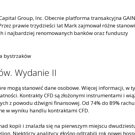
Capital Group, Inc. Obecnie platforma transakcyjna GAI
 Przez prawie trzydzieści lat Mark zajmował różne stanow
zych i najbardziej renomowanych banków oraz funduszy
ków. Wydanie II
óre mogą stanowić dane osobowe. Więcej informacji, w 
tności. Kontrakty CFD są złożonymi instrumentami i wią
żnych z powodu dźwigni finansowej. Od 74% do 89% rach
żne w wyniku handlu kontraktami CFD.
ad kopii i znalazła się na pierwszym miejscu dwudziest
ion. Niektórzy analitycy głośno odtrąbili rok nowej hoss