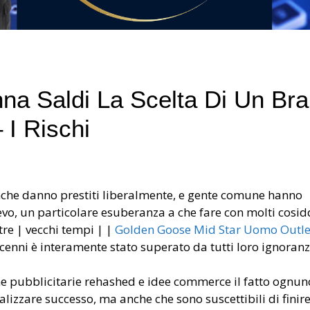
a Saldi La Scelta Di Un Br
I Rischi
nche danno prestiti liberalmente, e gente comune hanno
ievo, un particolare esuberanza a che fare con molti cosid
ltre | vecchi tempi | |
Golden Goose Mid Star Uomo Outle
ecenni è interamente stato superato da tutti loro ignoranz
 pubblicitarie rehashed e idee commerce il fatto ognun
izzare successo, ma anche che sono suscettibili di finire