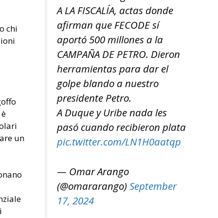
A LA FISCALÍA, actas donde
afirman que FECODE sí
o chi
aportó 500 millones a la
ioni
CAMPAÑA DE PETRO. Dieron
herramientas para dar el
golpe blando a nuestro
presidente Petro.
goffo
A Duque y Uribe nada les
 è
pasó cuando recibieron plata
olari
nare un
pic.twitter.com/LN1H0aatqp
— Omar Arango
gonano
(@omararango)
September
nziale
17, 2024
i