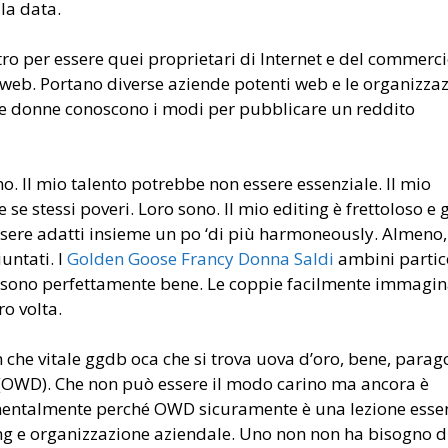
la data.
ro per essere quei proprietari di Internet e del commerci
 web. Portano diverse aziende potenti web e le organizzaz
e le donne conoscono i modi per pubblicare un reddito
o. Il mio talento potrebbe non essere essenziale. Il mio
e stessi poveri. Loro sono. Il mio editing è frettoloso e 
sere adatti insieme un po ‘di più harmoneously. Almeno,
untati. I
Golden Goose Francy Donna Saldi
ambini partic
 sono perfettamente bene. Le coppie facilmente immagi
ro volta.
che vitale ggdb oca che si trova uova d’oro, bene, para
(OWD). Che non può essere il modo carino ma ancora è
entalmente perché OWD sicuramente è una lezione esse
ing e organizzazione aziendale. Uno non non ha bisogno d