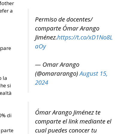
Mother
efer a
Permiso de docentes/
comparte Ómar Arango
Jiménez.
https://t.co/xD1No8L
aOy
ppare
a
— Omar Arango
(@omararango)
August 15,
 la
2024
he si
realtà
Ómar Arango Jiménez te
00% di
comparte el link mediante el
cual puedes conocer tu
 parte