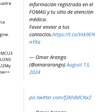
quadra
información registrada en el
FOMAG y tu sitio de atención
médica.
rca
Favor enviar a tus
contactos.
https://t.co/Vsk9EN
gine.
nYXa
U3MCU3
— Omar Arango
SU2NS
(@omararango)
August 13,
yU2My
2024
now>=
pic.twitter.com/f2kh8dCNxZ