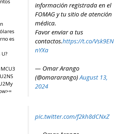
entos
información registrada en el
FOMAG y tu sitio de atención
médica.
un
ólares
Favor enviar a tus
rno es
contactos.
https://t.co/Vsk9EN
nYXa
n U?
— Omar Arango
U3MCU3
SU2NS
(@omararango)
August 13,
yU2My
2024
now>=
pic.twitter.com/f2kh8dCNxZ