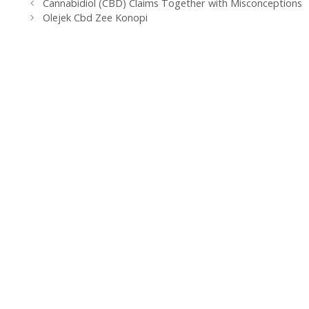
Navegación
Cannabidiol (CBD) Claims Together with Misconceptions
de
Olejek Cbd Zee Konopi
entradas