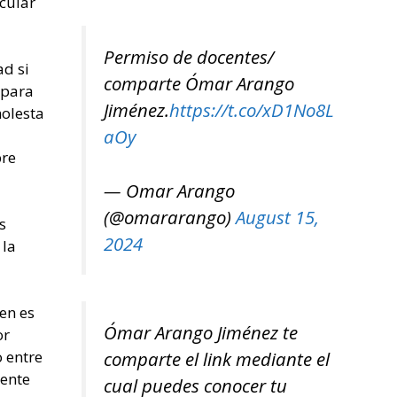
cular
Permiso de docentes/
ad si
comparte Ómar Arango
 para
Jiménez.
https://t.co/xD1No8L
molesta
aOy
pre
— Omar Arango
(@omararango)
August 15,
s
2024
 la
ien es
Ómar Arango Jiménez te
or
 entre
comparte el link mediante el
mente
cual puedes conocer tu