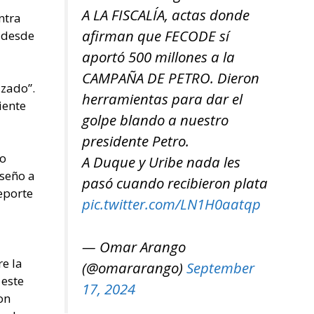
A LA FISCALÍA, actas donde
ntra
afirman que FECODE sí
z desde
aportó 500 millones a la
CAMPAÑA DE PETRO. Dieron
azado”.
herramientas para dar el
iente
golpe blando a nuestro
presidente Petro.
a
ro
A Duque y Uribe nada les
iseño a
pasó cuando recibieron plata
eporte
pic.twitter.com/LN1H0aatqp
— Omar Arango
re la
(@omararango)
September
 este
17, 2024
on