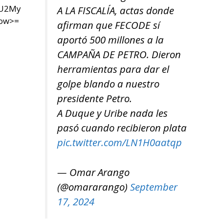
yU2My
A LA FISCALÍA, actas donde
now>=
afirman que FECODE sí
aportó 500 millones a la
CAMPAÑA DE PETRO. Dieron
herramientas para dar el
golpe blando a nuestro
presidente Petro.
A Duque y Uribe nada les
pasó cuando recibieron plata
pic.twitter.com/LN1H0aatqp
— Omar Arango
(@omararango)
September
17, 2024