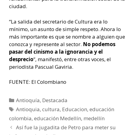
ciudad.
“La salida del secretario de Cultura era lo
mínimo, un asunto de simple respeto. Ahora lo
más importante es que se nombre a alguien que
conozca y represente al sector.
No podemos
pasar del cinismo a la ignorancia y el
desprecio
”, manifestó, entre otras voces, el
periodista Pascual Gaviria.
FUENTE: El Colombiano
Categorías
Antioquía
,
Destacada
Etiquetas
Antioquia
,
cultura
,
Educacion
,
educación
colombia
,
educación Medellín
,
medellín
Navegación
Así fue la jugadita de Petro para meter su
de