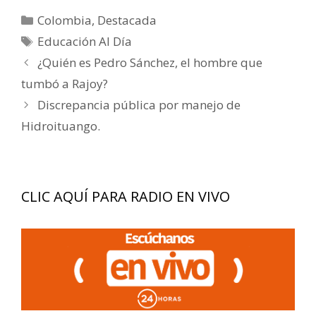
Categorías
Colombia
,
Destacada
Etiquetas
Educación Al Día
Navegación
¿Quién es Pedro Sánchez, el hombre que
de
tumbó a Rajoy?
entradas
Discrepancia pública por manejo de
Hidroituango.
CLIC AQUÍ PARA RADIO EN VIVO