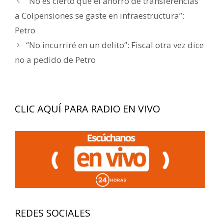
“No es cierto que el ahorro de transferencias
de
a Colpensiones se gaste en infraestructura”:
entradas
Petro
“No incurriré en un delito”: Fiscal otra vez dice
no a pedido de Petro
CLIC AQUÍ PARA RADIO EN VIVO
REDES SOCIALES