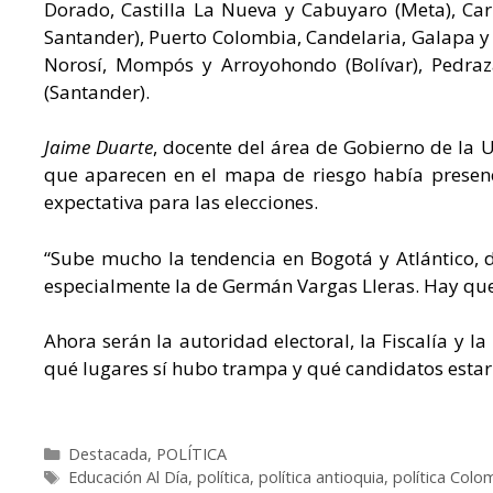
Dorado, Castilla La Nueva y Cabuyaro (Meta), Car
Santander), Puerto Colombia, Candelaria, Galapa y B
Norosí, Mompós y Arroyohondo (Bolívar), Pedraza
(Santander).
Jaime Duarte
, docente del área de Gobierno de la U
que aparecen en el mapa de riesgo había presen
expectativa para las elecciones.
“Sube mucho la tendencia en Bogotá y Atlántico,
especialmente la de Germán Vargas Lleras. Hay que
Ahora serán la autoridad electoral, la Fiscalía y l
qué lugares sí hubo trampa y qué candidatos estar
Categorías
Destacada
,
POLÍTICA
Etiquetas
Educación Al Día
,
política
,
política antioquia
,
política Colo