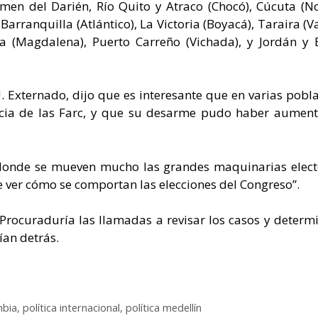
men del Darién, Río Quito y Atraco (Chocó), Cúcuta (N
arranquilla (Atlántico), La Victoria (Boyacá), Taraira (V
 (Magdalena), Puerto Carreño (Vichada), y Jordán y 
. Externado, dijo que es interesante que en varias pobl
cia de las Farc, y que su desarme pudo haber aument
 donde se mueven mucho las grandes maquinarias elect
 ver cómo se comportan las elecciones del Congreso”.
a Procuraduría las llamadas a revisar los casos y determ
ían detrás.
mbia
,
política internacional
,
política medellín