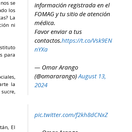
unos se
información registrada en el
ndo los
FOMAG y tu sitio de atención
tas? La
médica.
ción ni
Favor enviar a tus
contactos.
https://t.co/Vsk9EN
stituto
nYXa
os para
— Omar Arango
(@omararango)
August 13,
ciales,
2024
rte la
sucre,
pic.twitter.com/f2kh8dCNxZ
tán, El