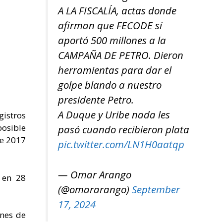
A LA FISCALÍA, actas donde
afirman que FECODE sí
aportó 500 millones a la
CAMPAÑA DE PETRO. Dieron
herramientas para dar el
golpe blando a nuestro
presidente Petro.
A Duque y Uribe nada les
gistros
posible
pasó cuando recibieron plata
de 2017
pic.twitter.com/LN1H0aatqp
— Omar Arango
 en 28
(@omararango)
September
17, 2024
ones de