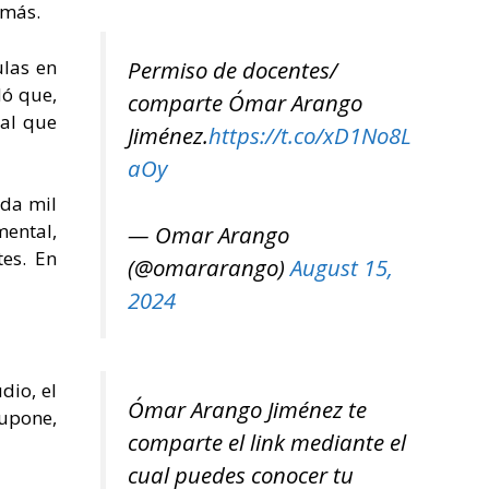
 más.
ulas en
Permiso de docentes/
dó que,
comparte Ómar Arango
ral que
Jiménez.
https://t.co/xD1No8L
aOy
ada mil
mental,
— Omar Arango
tes. En
(@omararango)
August 15,
2024
dio, el
Ómar Arango Jiménez te
supone,
comparte el link mediante el
cual puedes conocer tu