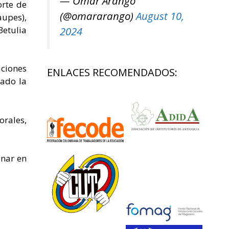
— Omar Arango
orte de
(@omararango)
August 10,
aupes),
Betulia
2024
aciones
ENLACES RECOMENDADOS:
ado la
orales,
inar en