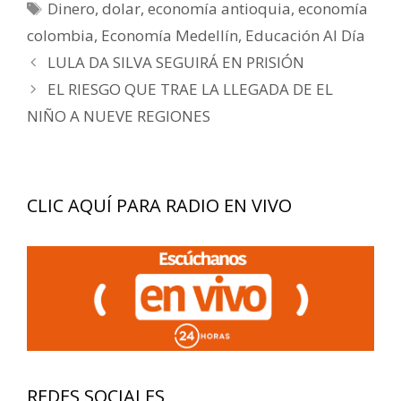
Etiquetas
Dinero
,
dolar
,
economía antioquia
,
economía
colombia
,
Economía Medellín
,
Educación Al Día
Navegación
LULA DA SILVA SEGUIRÁ EN PRISIÓN
de
EL RIESGO QUE TRAE LA LLEGADA DE EL
entradas
NIÑO A NUEVE REGIONES
CLIC AQUÍ PARA RADIO EN VIVO
REDES SOCIALES